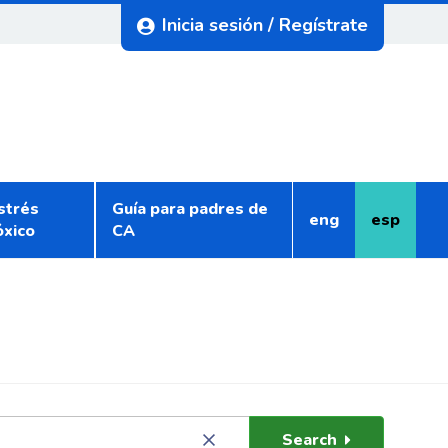
Inicia sesión / Regístrate
strés
Guía para padres de
eng
esp
Inglés
Español
óxico
CA
Search