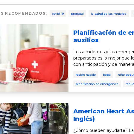
OS RECOMENDADOS
:
covid-19
prenatal
la salud de las mujeres
Planificación de 
auxilios
Los accidentes y las emerge
preparados es lo mejor que l
con anticipación y de manera
recién nacido
bebé
niño pequ
planificación de emergencia
resuc
American Heart As
Inglés)
¿Cómo pueden ayudarte? La Asociación Americana del Corazón (American Heart