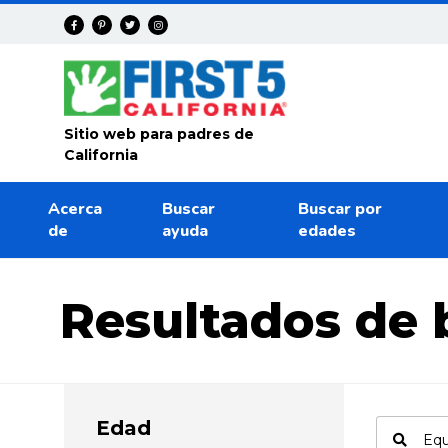
Avanza
Sitio web para padres de
California
Acerca
Buscar
Buscar por
de
ayuda
edades
Resultados de
Edad