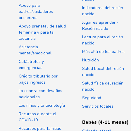
Apoyo para
Indicadores del recién
padres/cuidadores
nacido
primerizos
Jugar es aprender -
Apoyo prenatal, de salud
Recién nacido
femenina y para la
Lectura para el recién
lactancia
nacido
Asistencia
Más allá de los padres
mental/emocional
Nutrición
Catástrofes y
emergencias
Salud bucal del recién
nacido
Crédito tributario por
bajos ingresos
Salud física del recién
nacido
La crianza con desafíos
adicionales
Seguridad
Los niños y la tecnología
Servicios locales
Recursos durante el
COVID-19
Bebés (4-11 meses)
Recursos para familias