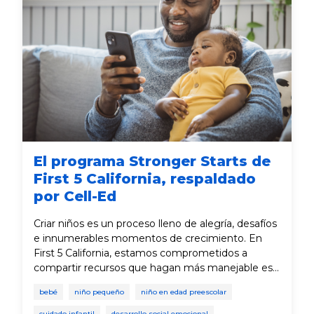
El programa Stronger Starts de
First 5 California, respaldado
por Cell-Ed
Criar niños es un proceso lleno de alegría, desafíos
e innumerables momentos de crecimiento. En
First 5 California, estamos comprometidos a
compartir recursos que hagan más manejable ese
proceso. Con mucha emoción compartimos
bebé
niño pequeño
niño en edad preescolar
nuestra asociación continua con Cell-Ed para
ofrecer el programa Stronger Starts, un recurso
cuidado infantil
desarrollo social emocional