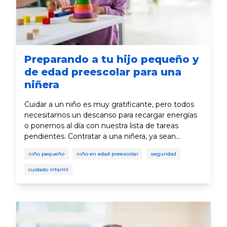
Preparando a tu hijo pequeño y
de edad preescolar para una
niñera
Cuidar a un niño es muy gratificante, pero todos
necesitamos un descanso para recargar energías
o ponernos al día con nuestra lista de tareas
pendientes. Contratar a una niñera, ya sean
familiares, amigos, vecinos o miembros de la
niño pequeño
niño en edad preescolar
seguridad
comunidad, es una excelente manera de
asegurarte de que tu hijo esté bien atendido
cuidado infantil
mientras tu no estas disponible. Preparar a tu hijo
para una niñera puede hacer que la transición sea
más tranquila y sin preocupaciones.