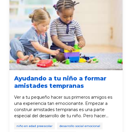
Ayudando a tu niño a formar
amistades tempranas
Ver a tu pequeño hacer sus primeros amigos es
una experiencia tan emocionante. Empezar a
construir amistades tempranas es una parte
especial del desarrollo de tu niño. Pero hacer
amigos no siempre es fácil, así que aquí te
niño en edad preescolar
desarrollo social emocional
mostramos qué puedes esperar en el desarrollo