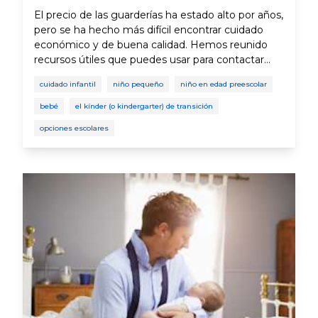
El precio de las guarderías ha estado alto por años,
pero se ha hecho más difícil encontrar cuidado
económico y de buena calidad. Hemos reunido
recursos útiles que puedes usar para contactar
excelentes opciones de guarderías en California.
cuidado infantil
niño pequeño
niño en edad preescolar
bebé
el kínder (o kindergarter) de transición
opciones escolares