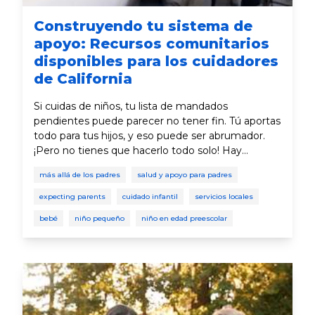
Construyendo tu sistema de
apoyo: Recursos comunitarios
disponibles para los cuidadores
de California
Si cuidas de niños, tu lista de mandados
pendientes puede parecer no tener fin. Tú aportas
todo para tus hijos, y eso puede ser abrumador.
¡Pero no tienes que hacerlo todo solo! Hay
muchos beneficios del gobierno y servicios sin
más allá de los padres
salud y apoyo para padres
fines de lucro disponibles para apoyar las
necesidades de las familias, desde asistencia
expecting parents
cuidado infantil
servicios locales
alimentaria hasta seguro médico económico,
bebé
niño pequeño
niño en edad preescolar
cuidado infantil, y más.