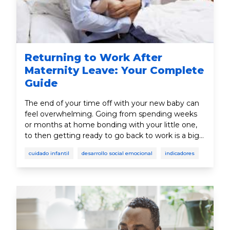
Returning to Work After
Maternity Leave: Your Complete
Guide
The end of your time off with your new baby can
feel overwhelming. Going from spending weeks
or months at home bonding with your little one,
to then getting ready to go back to work is a big
change mentally, emotionally, and physically.
cuidado infantil
desarrollo social emocional
indicadores
Read on for tips that can help guide you during
this transition.