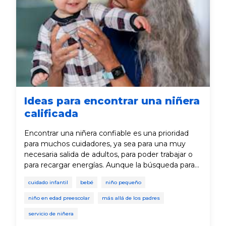
Ideas para encontrar una niñera
calificada
Encontrar una niñera confiable es una prioridad
para muchos cuidadores, ya sea para una muy
necesaria salida de adultos, para poder trabajar o
para recargar energías. Aunque la búsqueda para
encontrar una niñera calificada puede ser un
cuidado infantil
bebé
niño pequeño
desafío, aquí describimos los pasos que puedes
seguir para encontrar una niñera que cubra tus
niño en edad preescolar
más allá de los padres
necesidades y que brinde una experiencia positiva
servicio de niñera
para ti y tu niño.