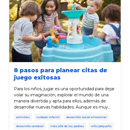
8 pasos para planear citas de
juego exitosas
Para los niños, jugar es una oportunidad para dejar
volar su imaginación, explorar el mundo de una
manera divertida y apta para ellos, además de
desarrollar nuevas habilidades. Aunque es muy
importante que los cuidadores pasen tiempo
activities
cuidado infantil
desarrollo social emocional
jugando con sus niños, también es beneficioso
que ellos jueguen con otros niños. Al seguir estos
desarrollo cerebral
más allá de los padres
niño pequeño