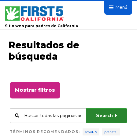
Avanza
Menú
Sitio web para padres de California
Resultados de
búsqueda
Mostrar filtros
Search
TÉRMINOS RECOMENDADOS
:
covid-19
prenatal