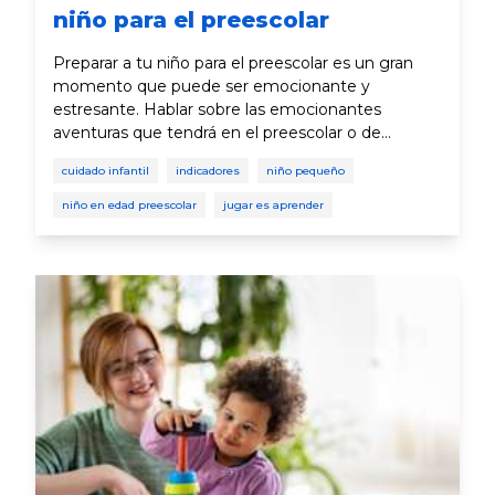
niño para el preescolar
Preparar a tu niño para el preescolar es un gran
momento que puede ser emocionante y
estresante. Hablar sobre las emocionantes
aventuras que tendrá en el preescolar o de
cualquier preocupación que pueda tener, son
cuidado infantil
indicadores
niño pequeño
maneras en las que puedes ayudar a tu niño a
sentirse preparado y entusiasmado para el
niño en edad preescolar
jugar es aprender
próximo capítulo de su vida.