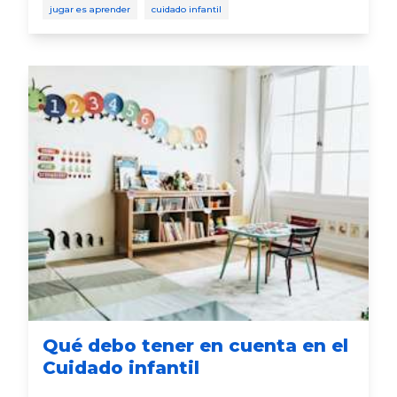
social temprano y cómo puedes ayudar en el
jugar es aprender
cuidado infantil
camino.
Qué debo tener en cuenta en el
Cuidado infantil