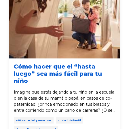
Cómo hacer que el “hasta
luego” sea más fácil para tu
niño
Imagina que estás dejando a tu niño en la escuela
o en la casa de su mamá o papá, en casos de co-
paternidad: ¿brinca emocionado en tus brazos y
entra corriendo como un carro de carreras? ¿O se
aferra a ti con lágrimas en los ojos? Para muchos
niño en edad preescolar
cuidado infantil
padres, la segunda situación es la que más
sucede. Pero esos momentos forman parte del