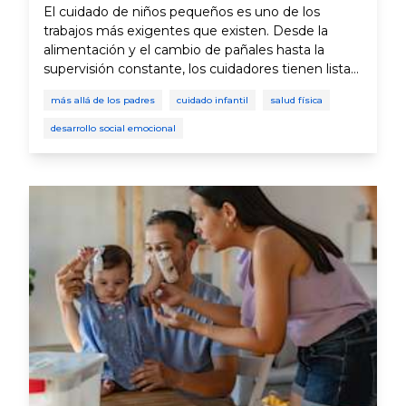
El cuidado de niños pequeños es uno de los
trabajos más exigentes que existen. Desde la
alimentación y el cambio de pañales hasta la
supervisión constante, los cuidadores tienen listas
de quehaceres que parecen interminables. Con
más allá de los padres
cuidado infantil
salud física
una horario tan ocupado, muchas veces los
cuidadores ponen sus propias necesidades de
desarrollo social emocional
cuidado personal más y más abajo en sus
prioridades. Sin embargo, cuidarse a sí mismo es
fundamental para mantener la buena salud
mental y física.