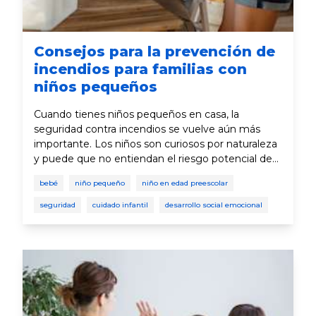
Consejos para la prevención de
incendios para familias con
niños pequeños
Cuando tienes niños pequeños en casa, la
seguridad contra incendios se vuelve aún más
importante. Los niños son curiosos por naturaleza
y puede que no entiendan el riesgo potencial de
un fuego. Sin embargo, los números pueden ser
bebé
niño pequeño
niño en edad preescolar
reveladores. El archivo de incidentes de 2024 del
Departamento de Bosques y Protección contra el
seguridad
cuidado infantil
desarrollo social emocional
Fuego de California reportó 8,110 incendios
forestales que quemaron 1,077,711 acres y
dañaron o destruyeron 2,481 estructuras. Aunque
eso puede dar mucho miedo, la seguridad contra
incendios no tiene que serlo. Tomar pasos para
prevenir incendios y preparar a tu familia para
emergencias puede mantener a toda la familia a