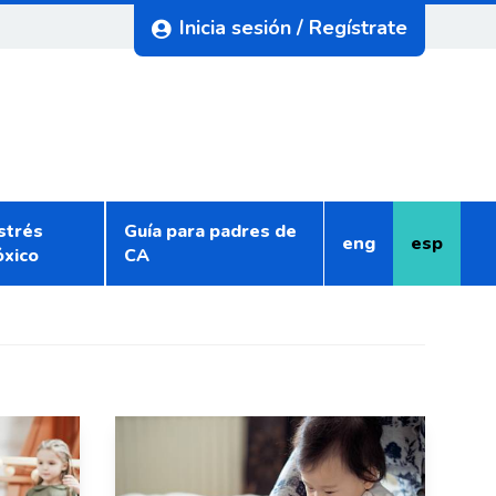
Inicia sesión / Regístrate
strés
Guía para padres de
eng
esp
Inglés
Español
óxico
CA