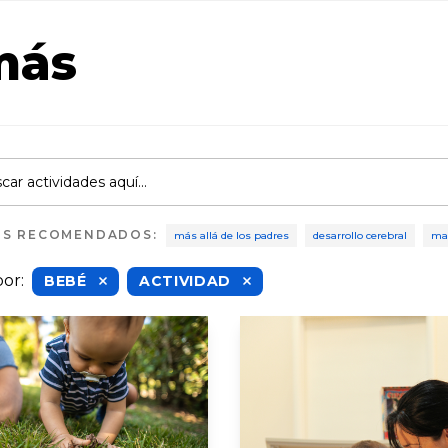
más
OS RECOMENDADOS
:
más allá de los padres
desarrollo cerebral
mat
por
:
BEBÉ
ACTIVIDAD