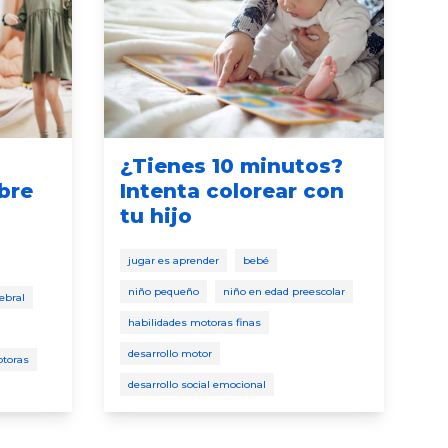
¿Tienes 10 minutos?
ibre
Intenta colorear con
tu hijo
jugar es aprender
bebé
niño pequeño
niño en edad preescolar
rebral
habilidades motoras finas
desarrollo motor
otoras
desarrollo social emocional