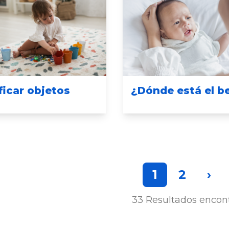
ficar objetos
¿Dónde está el b
1
2
›
33
Resultados encon