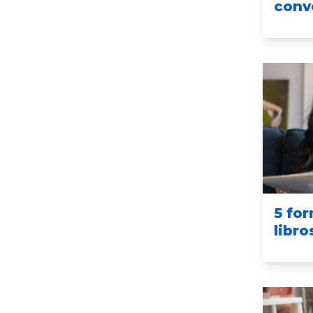
conv
5 fo
libro