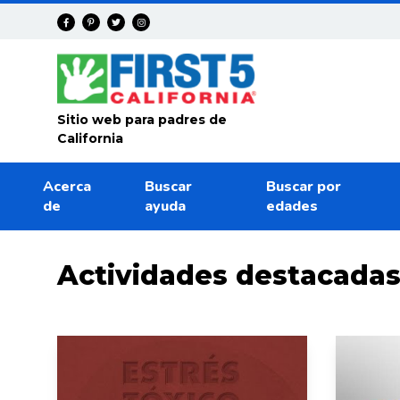
Avanza
Sitio web para padres de
California
Acerca
Buscar
Buscar por
de
ayuda
edades
Actividades destacada