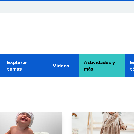
Explorar
Actividades y
E
Videos
temas
más
t
s