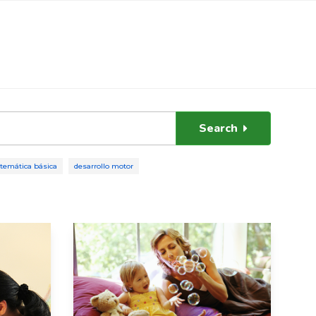
Search
emática básica
desarrollo motor