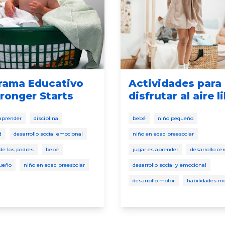
rama Educativo
Actividades para
tronger Starts
disfrutar al aire l
 aprender
disciplina
bebé
niño pequeño
d
desarrollo social emocional
niño en edad preescolar
de los padres
bebé
jugar es aprender
desarrollo ce
ueño
niño en edad preescolar
desarrollo social y emocional
desarrollo motor
habilidades m