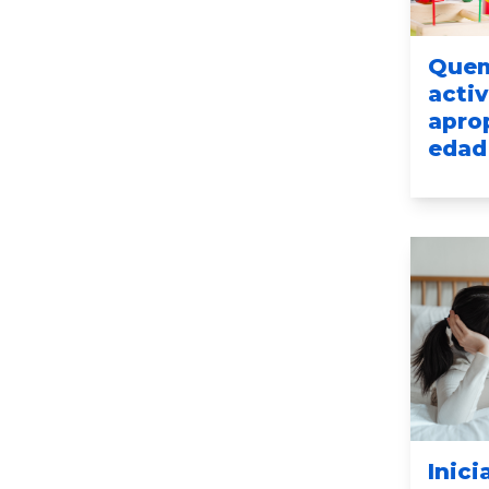
Quem
activ
apro
edad 
Inici