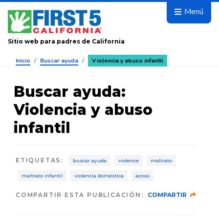
Avanza
Menú
Sitio web para padres de California
Inicio
/
Buscar ayuda
/
Violencia y abuso infantil
Buscar ayuda
:
Violencia y abuso
infantil
ETIQUETAS
:
buscar ayuda
violence
maltrato
maltrato infantil
violencia doméstica
acoso
COMPARTIR ESTA PUBLICACIÓN:
COMPARTIR