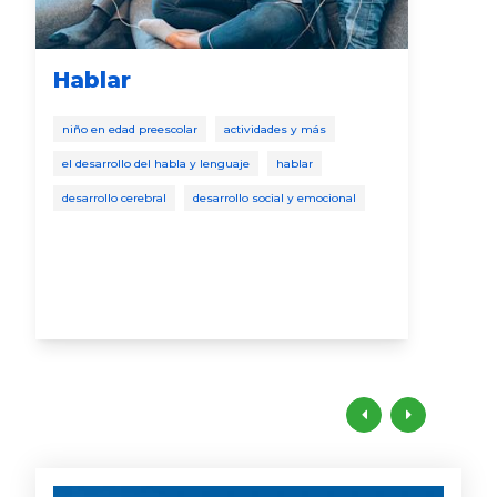
Hablar
Bri
In
niño en edad preescolar
actividades y más
comer
el desarrollo del habla y lenguaje
hablar
beb
desarrollo cerebral
desarrollo social y emocional
narr