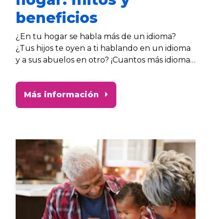
beneficios
¿En tu hogar se habla más de un idioma?
¿Tus hijos te oyen a ti hablando en un idioma
y a sus abuelos en otro? ¡Cuantos más idiomas,
mejor! Los primeros tres años en la vida del
niño son decisivos para el desarrollo del habla
Más información
y el lenguaje, ya que en este período es
mayor la capacidad del cerebro para absorber
distintos idiomas.