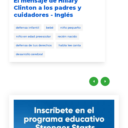
El mensaje de Hillary
Lo
Clinton a los padres y
ca
cuidadores - Inglés
reci
defensa infantil
bebé
niño pequeño
niño
niño en edad preescolar
recién nacido
nalg
defensa de tus derechos
habla lee canta
desarrollo cerebral