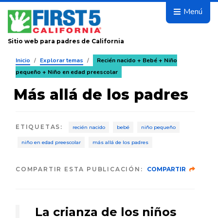
Avanza
Menú
Sitio web para padres de California
Inicio
/
Explorar temas
/
Recién nacido + Bebé + Niño
pequeño + Niño en edad preescolar
Más allá de los padres
ETIQUETAS
:
recién nacido
bebé
niño pequeño
niño en edad preescolar
más allá de los padres
COMPARTIR ESTA PUBLICACIÓN:
COMPARTIR
La crianza de los niños