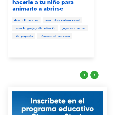
hacerle a tu niño para
pa
animarlo a abrirse
niño
desarrollo cerebral
desarrollo social emocional
indi
habla, lenguaje y alfabetización
jugar es aprender
salu
niño pequeño
niño en edad preescolar