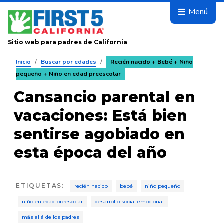
Avanza
Menú
Sitio web para padres de California
Inicio
/
Buscar por edades
/
Recién nacido + Bebé + Niño
pequeño + Niño en edad preescolar
Cansancio parental en
vacaciones: Está bien
sentirse agobiado en
esta época del año
ETIQUETAS
:
recién nacido
bebé
niño pequeño
niño en edad preescolar
desarrollo social emocional
más allá de los padres