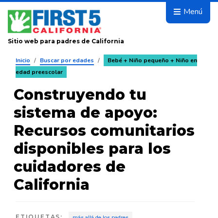
Avanza
Menú
Sitio web para padres de California
Inicio
/
Buscar por edades
/
Bebé + Niño pequeño + Niño en
edad preescolar
Construyendo tu
sistema de apoyo:
Recursos comunitarios
disponibles para los
cuidadores de
California
ETIQUETAS
:
más allá de los padres