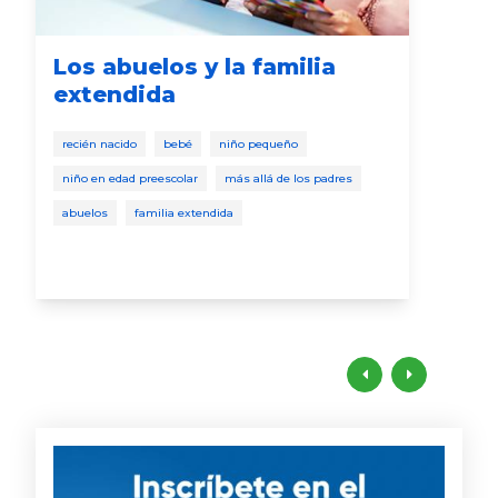
Los abuelos y la familia
Va
extendida
mi
recién nacido
bebé
niño pequeño
reci
niño en edad preescolar
más allá de los padres
niño
abuelos
familia extendida
mito
bene