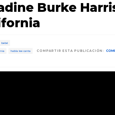
adine Burke Harri
ifornia
bebé
COMPARTIR ESTA PUBLICACIÓN:
COM
rnia
habla lee canta