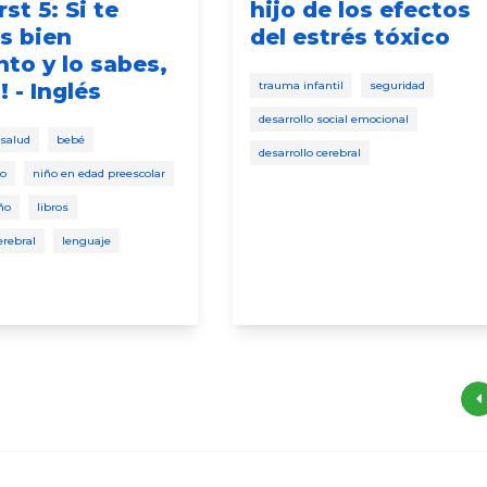
rst 5: Si te
hijo de los efectos
s bien
del estrés tóxico
to y lo sabes,
! - Inglés
trauma infantil
seguridad
desarrollo social emocional
 salud
bebé
desarrollo cerebral
do
niño en edad preescolar
ño
libros
erebral
lenguaje