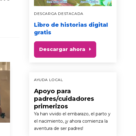
DESCARGA DESTACADA
Libro de historias digital
gratis
Descargar ahora
AYUDA LOCAL
Apoyo para
padres/cuidadores
primerizos
Ya han vivido el embarazo, el parto y
el nacimiento, ¡y ahora comienza la
aventura de ser padres!
Deja el teléfono a un
Canta 