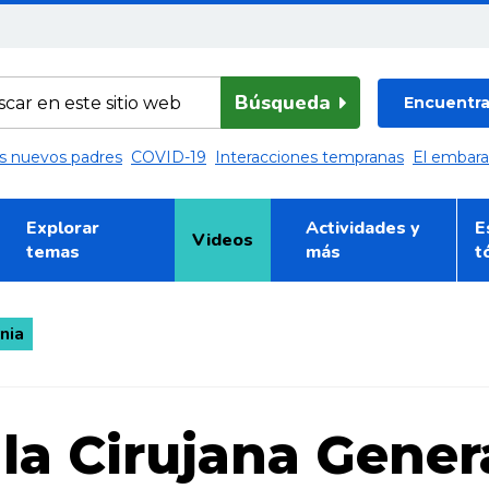
Búsqueda
Encuentra 
los nuevos padres
COVID-19
Interacciones tempranas
El embar
Explorar
Actividades y
E
Videos
temas
más
t
nia
la Cirujana Gener