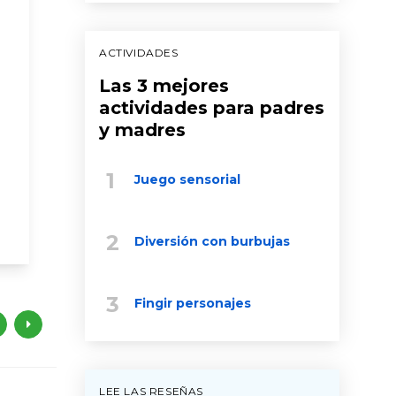
lado
Old M
Inglés
comerciales de first 5 california
ACTIVIDADES
bebé
b
recién nacido
bebé
niño pequeño
Las 3 mejores
recién naci
niño en edad preescolar
actividades para padres
niño peque
y madres
tiempo frente a la pantalla
teléfonos
canta
l
desarrollo cerebral
Juego sensorial
Diversión con burbujas
Fingir personajes
LEE LAS RESEÑAS