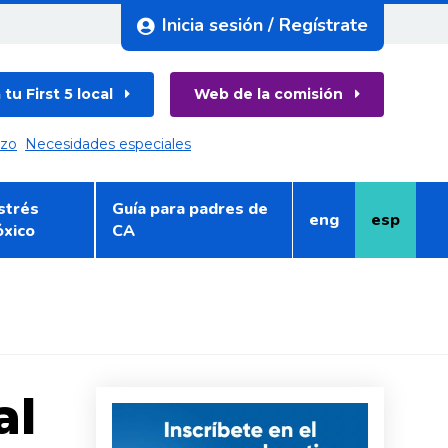
Inicia sesión / Regístrate
tu First 5 local
Web de la comisión
azo
Necesidades especiales
strés
Guía para padres de
eng
esp
Inglés
Español
óxico
CA
al