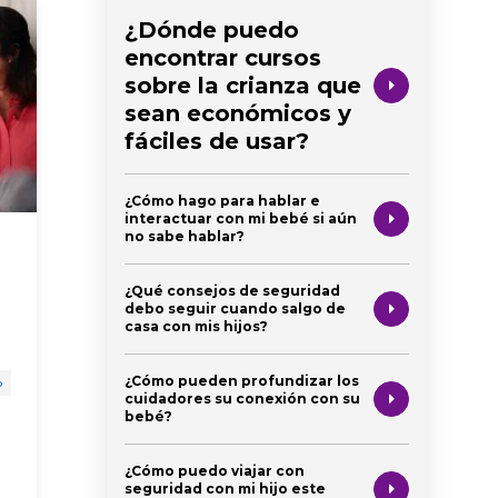
¿Dónde puedo
encontrar cursos
sobre la crianza que
sean económicos y
fáciles de usar?
¿Cómo hago para hablar e
interactuar con mi bebé si aún
no sabe hablar?
Conversaciones con
Apren
tu recién nacido
idiom
¿Qué consejos de seguridad
nacim
debo seguir cuando salgo de
recién nacido
casa con mis hijos?
comerciales 
comerciales de first 5 california
hablar
¿Cómo pueden profundizar los
o
recién naci
padres
desarrollo cerebral
cuidadores su conexión con su
bebé?
niño en eda
desarrollo c
¿Cómo puedo viajar con
seguridad con mi hijo este