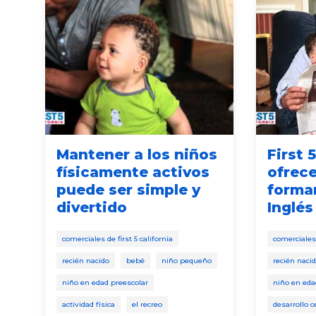
Mantener a los niños
First 
físicamente activos
ofrece
puede ser simple y
formar
divertido
Inglés
r
comerciales de first 5 california
comerciales 
recién nacido
bebé
niño pequeño
recién naci
niño en edad preescolar
niño en eda
actividad física
el recreo
desarrollo c