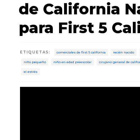
de California N
para First 5 Cal
ETIQUETAS
:
comerciales de first 5 california
recién nacido
niño pequeño
niño en edad preescolar
cirujano general de califo
el estrés