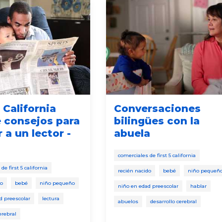
5 California
Conversaciones
 consejos para
bilingües con la
 a un lector -
abuela
comerciales de first 5 california
de first 5 california
recién nacido
bebé
niño pequeñ
do
bebé
niño pequeño
niño en edad preescolar
hablar
d preescolar
lectura
abuelos
desarrollo cerebral
erebral