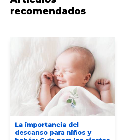
recomendados
La importancia del
Ha
descanso para niños y
ac