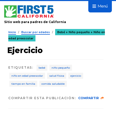
Avanza
Menú
Sitio web para padres de California
Inicio
/
Buscar por edades
/
Bebé + Niño pequeño + Niño en
edad preescolar
Ejercicio
ETIQUETAS
:
bebé
niño pequeño
niño en edad preescolar
salud física
ejercicio
tiempo en familia
comida saludable
COMPARTIR ESTA PUBLICACIÓN:
COMPARTIR