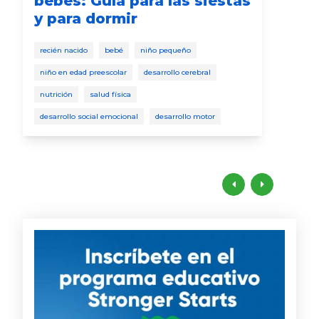
bebés: Guía para las siestas
y para dormir
niño
juga
recién nacido
bebé
niño pequeño
niño en edad preescolar
desarrollo cerebral
nutrición
salud física
desarrollo social emocional
desarrollo motor