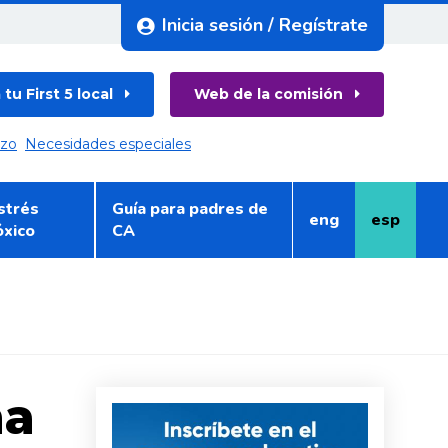
Inicia sesión / Regístrate
tu First 5 local
Web de la comisión
azo
Necesidades especiales
strés
Guía para padres de
eng
esp
Inglés
Español
óxico
CA
na