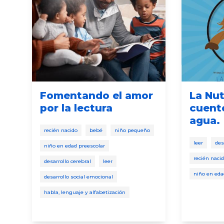
Fomentando el amor
La Nut
por la lectura
cuent
agua.
recién nacido
bebé
niño pequeño
leer
des
niño en edad preescolar
recién naci
desarrollo cerebral
leer
niño en eda
desarrollo social emocional
habla, lenguaje y alfabetización