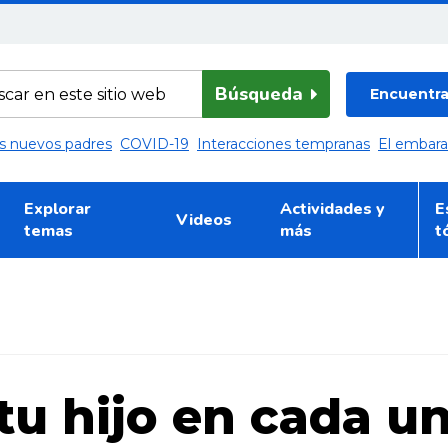
Búsqueda
Encuentra 
los nuevos padres
COVID-19
Interacciones tempranas
El embar
Explorar
Actividades y
E
Videos
temas
más
t
tu hijo en cada u