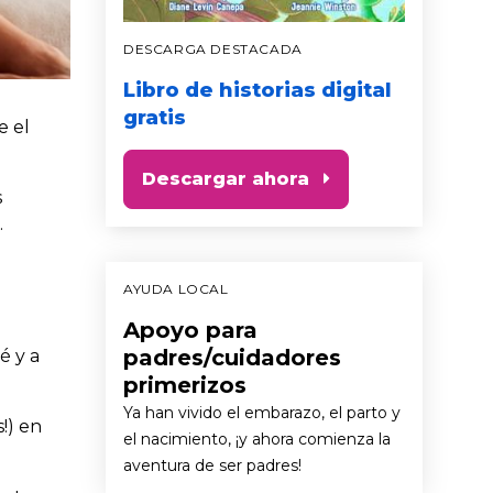
DESCARGA DESTACADA
Libro de historias digital
gratis
e el
Descargar ahora
s
.
AYUDA LOCAL
Apoyo para
padres/cuidadores
é y a
primerizos
Ya han vivido el embarazo, el parto y
!) en
el nacimiento, ¡y ahora comienza la
aventura de ser padres!