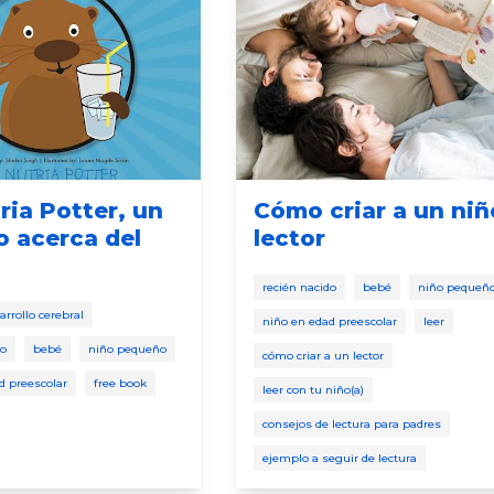
ria Potter, un
Cómo criar a un niñ
o acerca del
lector
recién nacido
bebé
niño pequeñ
arrollo cerebral
niño en edad preescolar
leer
do
bebé
niño pequeño
cómo criar a un lector
d preescolar
free book
leer con tu niño(a)
consejos de lectura para padres
ejemplo a seguir de lectura