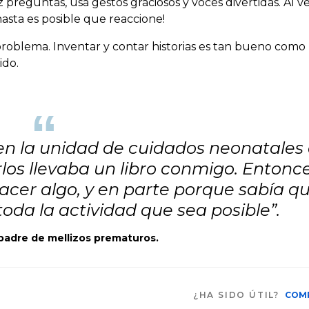
 preguntas, usa gestos graciosos y voces divertidas. Al v
hasta es posible que reaccione!
roblema. Inventar y contar historias es tan bueno como l
ido.
“
n la unidad de cuidados neonatales 
rlos llevaba un libro conmigo. Entonce
hacer algo, y en parte porque sabía q
oda la actividad que sea posible”.
padre de mellizos prematuros.
¿HA SIDO ÚTIL?
COM