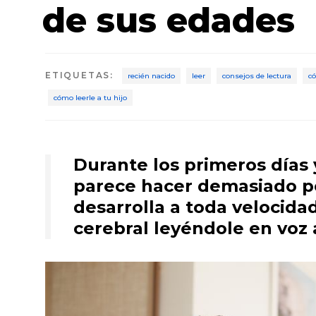
de sus edades
ETIQUETAS
:
recién nacido
leer
consejos de lectura
có
cómo leerle a tu hijo
Durante los primeros días 
parece hacer demasiado po
desarrolla a toda velocida
cerebral leyéndole en voz a