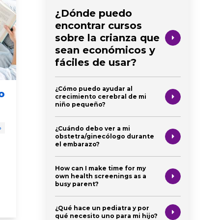
¿Dónde puedo
encontrar cursos
sobre la crianza que
sean económicos y
fáciles de usar?
¿Cómo puedo ayudar al
o
Oportunidades
La im
crecimiento cerebral de mi
todos los días
leer
niño pequeño?
¿Cuándo debo ver a mi
o
recién nacido
bebé
niño pequeño
recién naci
obstetra/ginecólogo durante
niño en edad preescolar
leer
niño en eda
el embarazo?
oportunidades diarias
consejos de
How can I make time for my
la importan
own health screenings as a
busy parent?
¿Qué hace un pediatra y por
qué necesito uno para mi hijo?