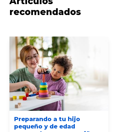
Artículos
recomendados
Preparando a tu hijo
Co
pequeño y de edad
pr