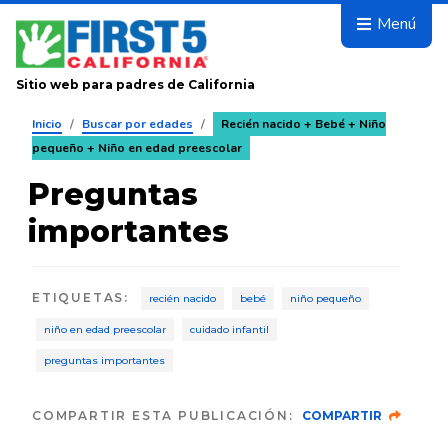
Avanza
Menú
Sitio web para padres de California
Inicio
/
Buscar por edades
/
Recién nacido + Bebé + Niño
pequeño + Niño en edad preescolar
Preguntas
importantes
ETIQUETAS
:
recién nacido
bebé
niño pequeño
niño en edad preescolar
cuidado infantil
preguntas importantes
COMPARTIR ESTA PUBLICACIÓN:
COMPARTIR