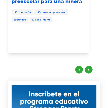
preescolar para una niñera
pa
pe
niño pequeño
niño en edad preescolar
beb
seguridad
cuidado infantil
segu
desa