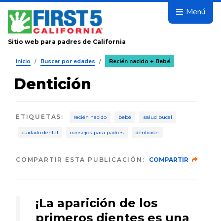
Avanza
Menú
Sitio web para padres de California
Inicio
/
Buscar por edades
/
Recién nacido + Bebé
Dentición
ETIQUETAS
:
recién nacido
bebé
salud bucal
cuidado dental
consejos para padres
dentición
COMPARTIR ESTA PUBLICACIÓN:
COMPARTIR
¡La aparición de los
primeros dientes es una