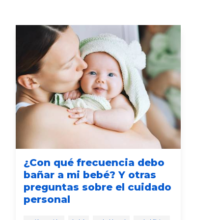
¿Con qué frecuencia debo
Có
bañar a mi bebé? Y otras
de
preguntas sobre el cuidado
po
personal
beb