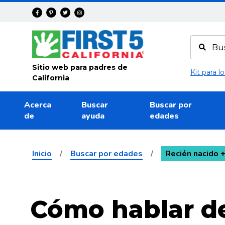
Avanza
Sitio web para padres de
Kit para 
California
Acerca
Buscar
Buscar por
de
ayuda
edades
Inicio
/
Buscar por edades
/
Recién nacido 
Cómo hablar d