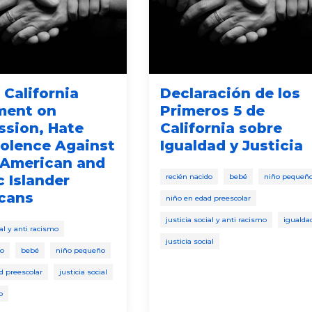
5 California
Declaración de los
ment on
Primeros 5 de
ssion, Hate
California sobre
iolence Against
Igualdad y Justicia
 American and
c Islander
recién nacido
bebé
niño pequeñ
cans
niño en edad preescolar
justicia social y anti racismo
igualda
ial y anti racismo
justicia social
do
bebé
niño pequeño
d preescolar
justicia social
o