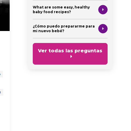
What are some easy, healthy
baby food recipes?
¿Cómo puedo prepararme para
mi nuevo bebé?
Justicia social en la
Celeb
educación
Acts 
Ver todas las preguntas
Day: 
niño en edad preescolar
Compa
Habit 
justicia social y anti racismo
o
justicia social
preescolar
desarrollo 
niño en eda
d
jugar es ap