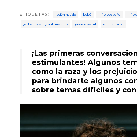
ETIQUETAS
:
recién nacido
bebé
niño pequeño
niño 
justicia social y anti racismo
justicia social
antirracismo
¡Las primeras conversacion
estimulantes! Algunos tema
como la raza y los prejuici
para brindarte algunos con
sobre temas difíciles y co