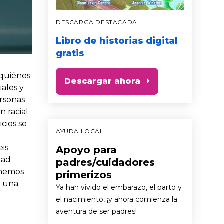
DESCARGA DESTACADA
Libro de historias digital
gratis
 quiénes
Descargar ahora
ales y
ersonas
n racial
cios se
AYUDA LOCAL
eis
Apoyo para
dad
padres/cuidadores
tenemos
primerizos
s una
Ya han vivido el embarazo, el parto y
el nacimiento, ¡y ahora comienza la
aventura de ser padres!