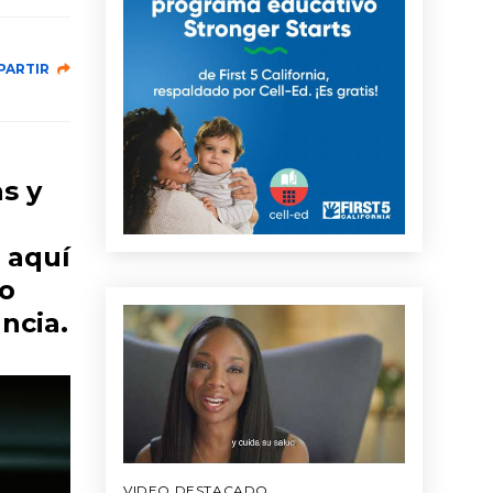
PARTIR
s y
s aquí
jo
ncia.
VIDEO DESTACADO