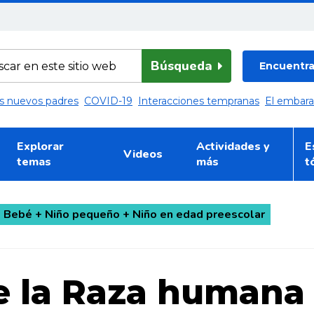
Búsqueda
Encuentra 
los nuevos padres
COVID-19
Interacciones tempranas
El embar
Explorar
Actividades y
E
Videos
temas
más
t
+ Bebé + Niño pequeño + Niño en edad preescolar
e la Raza humana