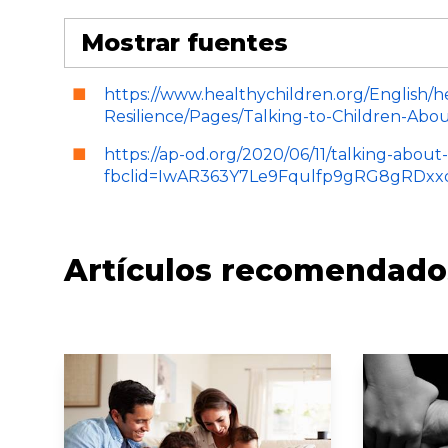
Mostrar fuentes
https://www.healthychildren.org/English/he
Resilience/Pages/Talking-to-Children-About
https://ap-od.org/2020/06/11/talking-about
fbclid=IwAR363Y7Le9Fqulfp9gRG8gRDxx
Artículos recomendado