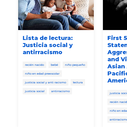
Lista de lectura:
First 
Justicia social y
State
antirracismo
Aggre
e
and V
recién nacido
bebé
niño pequeño
Asian
Pacifi
niño en edad preescolar
Ameri
justicia social y anti racismo
lectura
justicia social
antirracismo
justicia soc
recién naci
niño en eda
antirracism