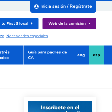
Inicia sesión / Regístrate
tu First 5 local
Web de la comisión
azo
Necesidades especiales
strés
Guía para padres de
eng
esp
Inglés
Español
óxico
CA