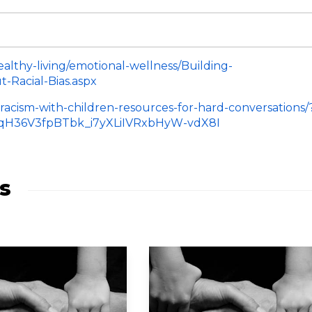
althy-living/emotional-wellness/Building-
-Racial-Bias.aspx
-racism-with-children-resources-for-hard-conversations/
qH36V3fpBTbk_i7yXLiIVRxbHyW-vdX8I
s