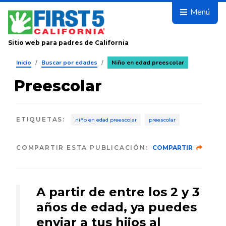
Avanza
Menú
Sitio web para padres de California
Inicio
/
Buscar por edades
/
Niño en edad preescolar
Preescolar
ETIQUETAS
:
niño en edad preescolar
preescolar
COMPARTIR ESTA PUBLICACIÓN:
COMPARTIR
A partir de entre los 2 y 3
años de edad, ya puedes
enviar a tus hijos al