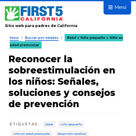
Avanza
Menú
Sitio web para padres de California
Inicio
/
Buscar por edades
/
Bebé + Niño pequeño + Niño en
edad preescolar
Reconocer la
sobreestimulación en
los niños: Señales,
soluciones y consejos
de prevención
ETIQUETAS
:
bebé
niño pequeño
niño en edad preescolar
desarrollo cerebral