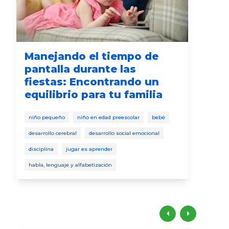
Manejando el tiempo de
Có
pantalla durante las
ha
fiestas: Encontrando un
pa
equilibrio para tu familia
reci
niño pequeño
niño en edad preescolar
bebé
niño
desarrollo cerebral
desarrollo social emocional
habl
disciplina
jugar es aprender
desa
habla, lenguaje y alfabetización