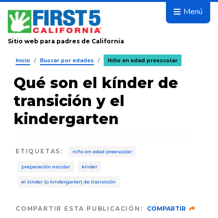
Avanza
Menú
Sitio web para padres de California
Inicio
/
Buscar por edades
/
Niño en edad preescolar
Qué son el kínder de
transición y el
kindergarten
ETIQUETAS
:
niño en edad preescolar
preparación escolar
kínder
el kínder (o kindergarter) de transición
COMPARTIR ESTA PUBLICACIÓN:
COMPARTIR