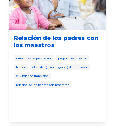
Relación de los padres con
Tu
los maestros
pa
niño en edad preescolar
preparación escolar
niño
kínder
el kínder (o kindergarter) de transición
prep
el kínder de transición
relación de los padres con maestros