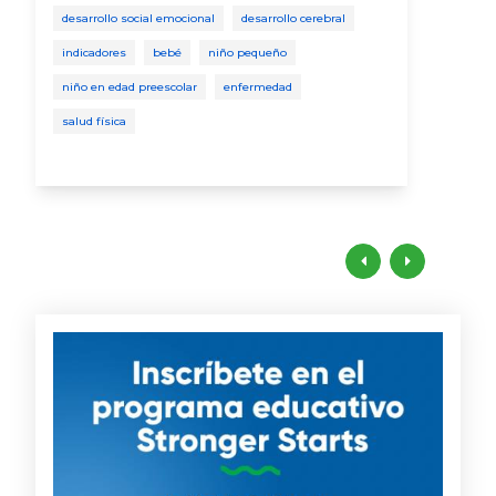
desarrollo social emocional
desarrollo cerebral
fo
indicadores
bebé
niño pequeño
desa
niño en edad preescolar
enfermedad
niño
salud física
desa