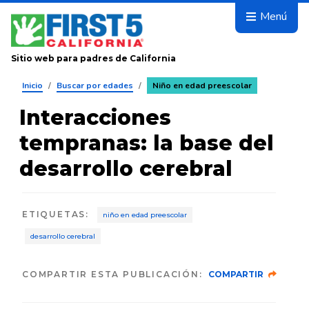
Avanza
Menú
Sitio web para padres de California
Inicio
/
Buscar por edades
/
Niño en edad preescolar
Interacciones
tempranas: la base del
desarrollo cerebral
ETIQUETAS
:
niño en edad preescolar
desarrollo cerebral
COMPARTIR ESTA PUBLICACIÓN:
COMPARTIR