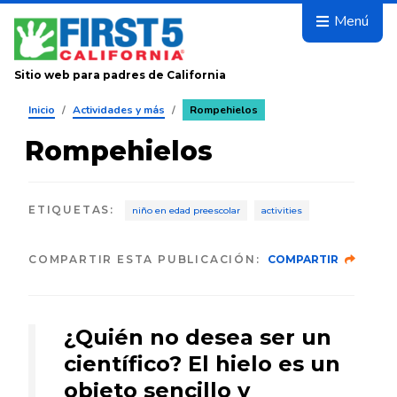
Avanza
Menú
Sitio web para padres de California
Inicio
/
Actividades y más
/
Rompehielos
Rompehielos
ETIQUETAS
:
niño en edad preescolar
activities
COMPARTIR ESTA PUBLICACIÓN:
COMPARTIR
¿Quién no desea ser un
científico? El hielo es un
objeto sencillo y