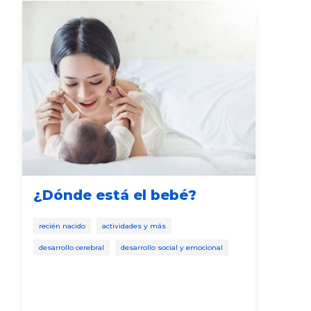
¿Dónde está el bebé?
Ej
par
recién nacido
actividades y más
es
desarrollo cerebral
desarrollo social y emocional
beb
más 