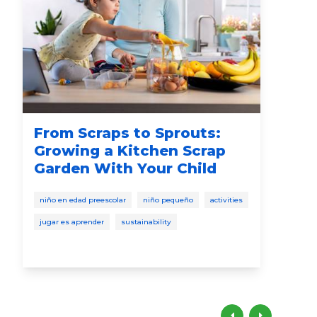
From Scraps to Sprouts:
No
Growing a Kitchen Scrap
ar
Garden With Your Child
activ
niño en edad preescolar
niño pequeño
activities
jugar es aprender
sustainability