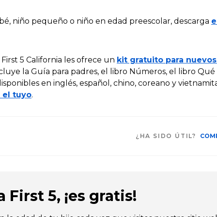
ebé, niño pequeño o niño en edad preescolar, descarga
e
irst 5 California les ofrece un
kit gratuito para nuevo
 incluye la Guía para padres, el libro Números, el libro Qu
isponibles en inglés, español, chino, coreano y vietnamita
 el tuyo
.
¿HA SIDO ÚTIL?
COM
First 5, ¡es gratis!