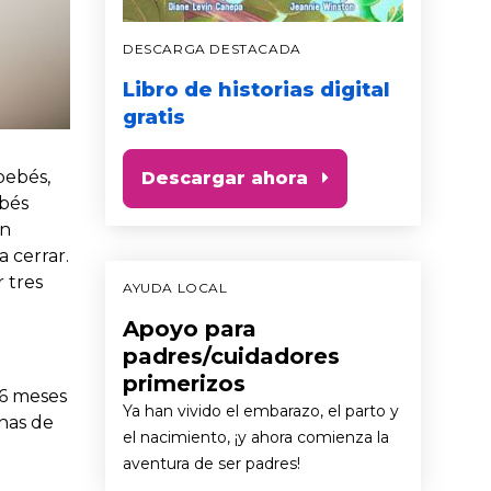
DESCARGA DESTACADA
Libro de historias digital
gratis
bebés,
Descargar ahora
ebés
en
 cerrar.
 tres
AYUDA LOCAL
Apoyo para
padres/cuidadores
primerizos
 6 meses
Ya han vivido el embarazo, el parto y
enas de
el nacimiento, ¡y ahora comienza la
aventura de ser padres!