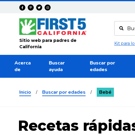
Avanza
Sitio web para padres de
Kit para 
California
Acerca
Buscar
Buscar por
de
ayuda
edades
Inicio
/
Buscar por edades
/
Bebé
Recetas rápida