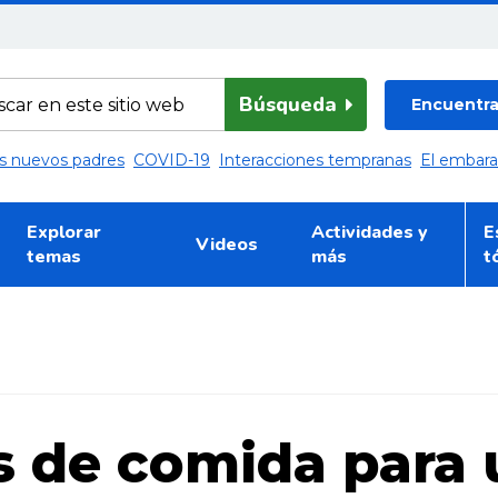
Búsqueda
Encuentra 
los nuevos padres
COVID-19
Interacciones tempranas
El embar
Explorar
Actividades y
E
Videos
temas
más
t
s de comida para 