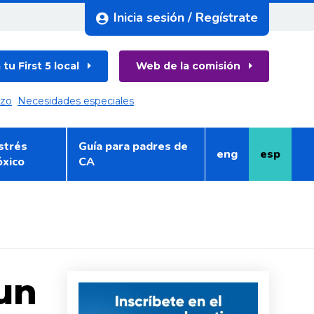
Inicia sesión / Regístrate
tu First 5 local
Web de la comisión
azo
Necesidades especiales
strés
Guía para padres de
eng
esp
Inglés
Español
óxico
CA
un