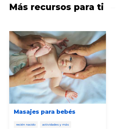
Más recursos para ti
Masajes para bebés
8 
de
recién nacido
actividades y más