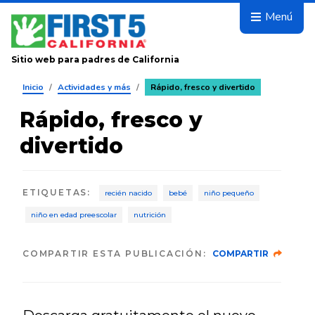
Avanza
Menú
Sitio web para padres de California
Inicio
/
Actividades y más
/
Rápido, fresco y divertido
Rápido, fresco y
divertido
ETIQUETAS
:
recién nacido
bebé
niño pequeño
niño en edad preescolar
nutrición
COMPARTIR ESTA PUBLICACIÓN:
COMPARTIR