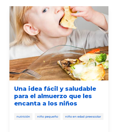
Una idea fácil y saludable
¿P
para el almuerzo que les
la
encanta a los niños
si
nutrición
niño pequeño
niño en edad preescolar
nutr
niño