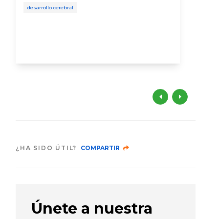
activ
desarrollo cerebral
desa
más 
niño
¿HA SIDO ÚTIL?
COMPARTIR
Únete a nuestra