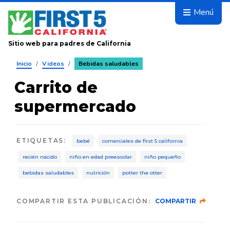
Avanza
Menú
Sitio web para padres de California
Inicio
/
Videos
/
Bebidas saludables
Carrito de
supermercado
ETIQUETAS
:
bebé
comerciales de first 5 california
recién nacido
niño en edad preescolar
niño pequeño
bebidas saludables
nutrición
potter the otter
COMPARTIR ESTA PUBLICACIÓN:
COMPARTIR