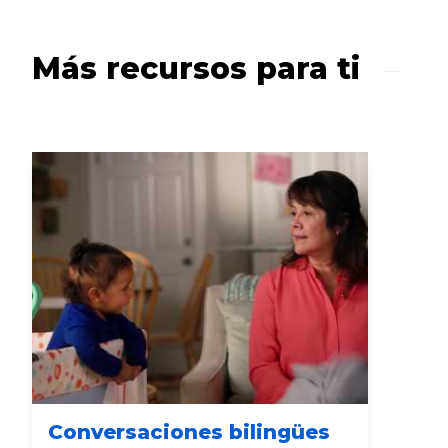
Más recursos para ti
Conversaciones bilingües
Có