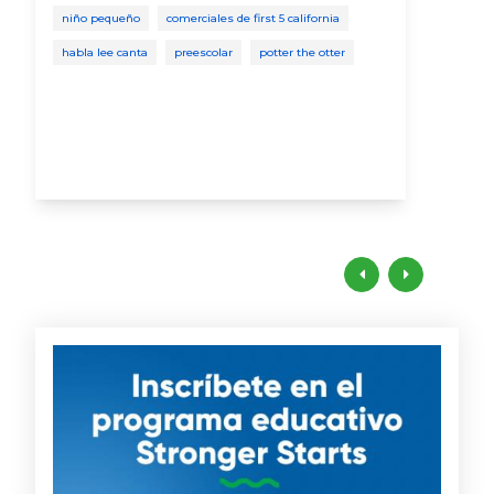
niño pequeño
comerciales de first 5 california
niño
habla lee canta
preescolar
potter the otter
bebi