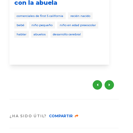
con la abuela
lo
tó
comerciales de first 5 california
recién nacido
desa
bebé
niño pequeño
niño en edad preescolar
niño
hablar
abuelos
desarrollo cerebral
¿HA SIDO ÚTIL?
COMPARTIR