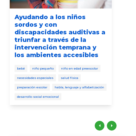
Ayudando a los niños
Có
sordos y con
de
discapacidades auditivas a
ne
triunfar a través de la
intervención temprana y
juga
los ambientes accesibles
niño
desa
bebé
niño pequeño
niño en edad preescolar
necesidades especiales
salud física
preparación escolar
habla, lenguaje y alfabetización
desarrollo social emocional