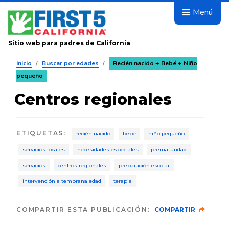
Avanza
Menú
Sitio web para padres de California
Inicio
/
Buscar por edades
/
Recién nacido + Bebé + Niño
pequeño
Centros regionales
ETIQUETAS
:
recién nacido
bebé
niño pequeño
servicios locales
necesidades especiales
prematuridad
servicios
centros regionales
preparación escolar
intervención a temprana edad
terapia
COMPARTIR ESTA PUBLICACIÓN:
COMPARTIR