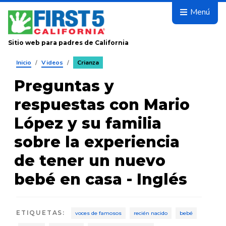
Avanza
Menú
Sitio web para padres de California
Inicio
/
Videos
/
Crianza
Preguntas y
respuestas con Mario
López y su familia
sobre la experiencia
de tener un nuevo
bebé en casa - Inglés
ETIQUETAS
:
voces de famosos
recién nacido
bebé