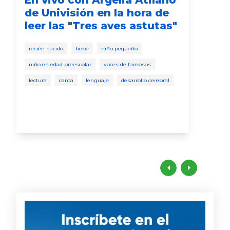
En vivo con Argelia Atilano
La
de Univisión en la hora de
Yo
leer las "Tres aves astutas"
Be
ca
recién nacido
bebé
niño pequeño
Hab
niño en edad preescolar
voces de famosos
voce
lectura
canta
lenguaje
desarrollo cerebral
niño
habl