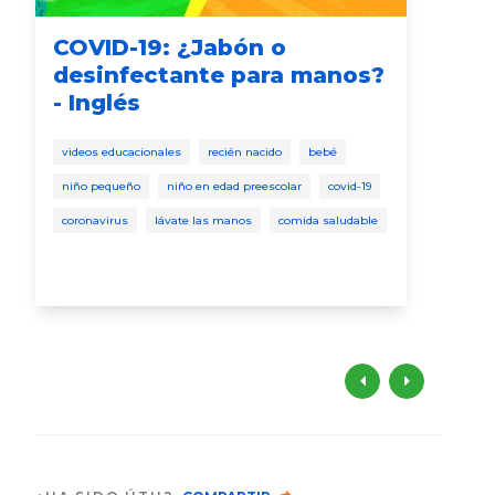
COVID-19: ¿Jabón o
En
desinfectante para manos?
de
- Inglés
vide
videos educacionales
recién nacido
bebé
niño
niño pequeño
niño en edad preescolar
covid-19
desa
coronavirus
lávate las manos
comida saludable