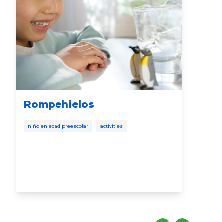
Rompehielos
Pla
niño en edad preescolar
activities
niño
desa