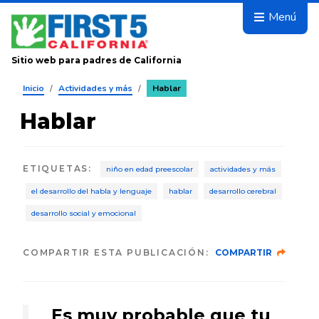
Avanza
Menú
Sitio web para padres de California
Inicio
/
Actividades y más
/
Hablar
Hablar
ETIQUETAS
:
niño en edad preescolar
actividades y más
el desarrollo del habla y lenguaje
hablar
desarrollo cerebral
desarrollo social y emocional
COMPARTIR ESTA PUBLICACIÓN:
COMPARTIR
Es muy probable que tu