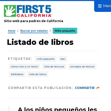
Avanza
Men
Sitio web para padres de California
Inicio
/
Buscar por edades
/
Niño pequeño
Listado de libros
ETIQUETAS
:
niño pequeño
leer
cómo criar a un lector
lista de lecturas
consejos de lectura
biblioteca
lista de libros
COMPARTIR ESTA PUBLICACIÓN:
COMPARTIR
A los niños pequeños les