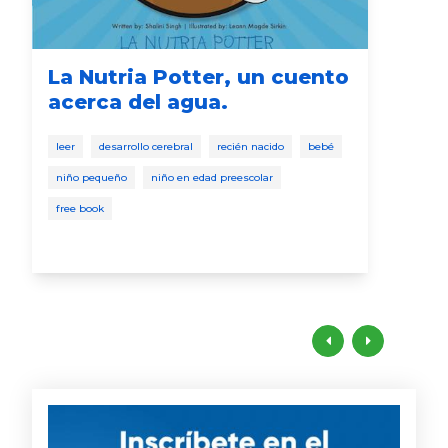
La Nutria Potter, un cuento
9 
acerca del agua.
ti
leer
desarrollo cerebral
recién nacido
bebé
desa
niño pequeño
niño en edad preescolar
desa
free book
niño