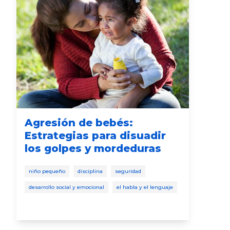
Agresión de bebés:
La
Estrategias para disuadir
co
los golpes y mordeduras
reci
niño pequeño
disciplina
seguridad
niño
desarrollo social y emocional
el habla y el lenguaje
tiem