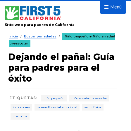
Avanza
Menú
Sitio web para padres de California
Inicio
/
Buscar por edades
/
Niño pequeño + Niño en edad
preescolar
Dejando el pañal: Guía
para padres para el
éxito
ETIQUETAS
:
niño pequeño
niño en edad preescolar
indicadores
desarrollo social emocional
salud física
disciplina