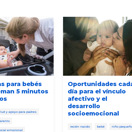
as para bebés
Oportunidades cad
oman 5 minutos
día para el vínculo
os
afectivo y el
desarrollo
lud y apoyo para padres
socioemocional
arents
recién nacido
bebé
niño pequeñ
social emocional