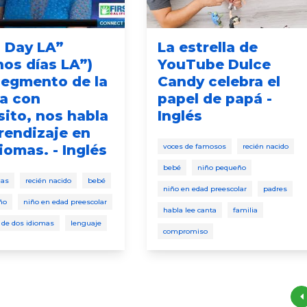
 Day LA”
La estrella de
os días LA”)
YouTube Dulce
segmento de la
Candy celebra el
za con
papel de papá -
ito, nos habla
Inglés
rendizaje en
iomas. - Inglés
voces de famosos
recién nacido
bebé
niño pequeño
ias
recién nacido
bebé
niño en edad preescolar
padres
ño
niño en edad preescolar
habla lee canta
familia
 de dos idiomas
lenguaje
compromiso