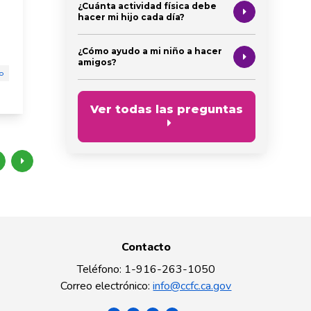
desarrollo social emocional
seguridad
¿Cuánta actividad física debe
hacer mi hijo cada día?
disciplina
¿Cómo ayudo a mi niño a hacer
amigos?
o
Ver todas las preguntas
Contacto
Teléfono
:
1-916-263-1050
Correo electrónico
:
info@ccfc.ca.gov