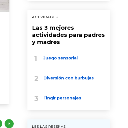
ACTIVIDADES
Conversaciones con
Cómo 
tu recién nacido
las ru
Las 3 mejores
mome
actividades para padres
recién nacido
desarr
y madres
comerciales de first 5 california
hablar
videos educ
Juego sensorial
padres
desarrollo cerebral
recién naci
niño peque
Diversión con burbujas
habla lee c
Fingir personajes
LEE LAS RESEÑAS