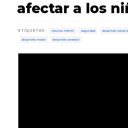
afectar a los n
ETIQUETAS
:
trauma infantil
seguridad
desarrollo social
desarrollo motor
desarrollo cerebral