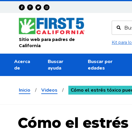
Avanza
Sitio web para padres de
Kit para 
California
Acerca
Buscar
Buscar por
de
ayuda
edades
Inicio
/
Videos
/
Cómo el estrés tóxico pued
Cómo el estrés