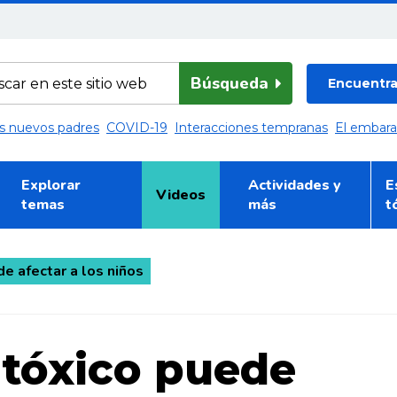
Búsqueda
Encuentra 
los nuevos padres
COVID-19
Interacciones tempranas
El embar
Explorar
Actividades y
E
Videos
temas
más
t
e afectar a los niños
 tóxico puede