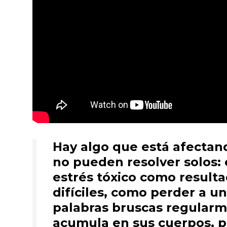
Hay algo que está afectan
no pueden resolver solos: 
estrés tóxico como result
difíciles, como perder a u
palabras bruscas regularm
acumula en sus cuerpos, p