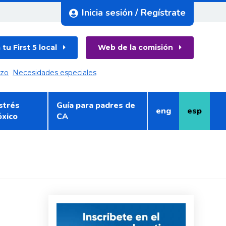
Inicia sesión / Regístrate
tu First 5 local
Web de la comisión
azo
Necesidades especiales
strés
Guía para padres de
eng
esp
Inglés
Español
óxico
CA