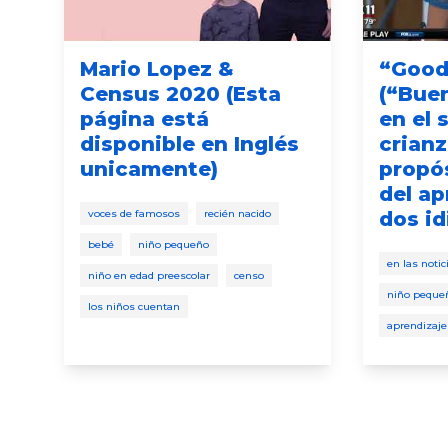
Mario Lopez &
“Good
Census 2020 (Esta
(“Buen
página está
en el 
disponible en Inglés
crian
unicamente)
propós
del ap
voces de famosos
recién nacido
dos id
bebé
niño pequeño
en las notic
niño en edad preescolar
censo
niño peque
los niños cuentan
aprendizaje