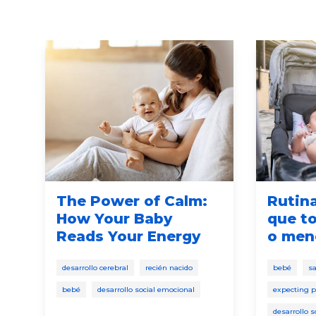
as
The Power of Calm:
Rutin
How Your Baby
que t
Reads Your Energy
o men
desarrollo cerebral
recién nacido
bebé
sa
bebé
desarrollo social emocional
expecting p
desarrollo 