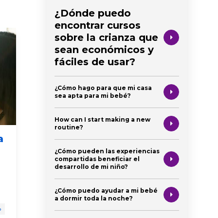
¿Dónde puedo
encontrar cursos
sobre la crianza que
sean económicos y
fáciles de usar?
¿Cómo hago para que mi casa
sea apta para mi bebé?
How can I start making a new
routine?
a
Cómo dormir toda la
El pod
noche: La
relac
¿Cómo pueden las experiencias
compartidas beneficiar el
importancia de
desarrollo de mi niño?
enseñarle a tu niño
recién naci
cómo calmarse a sí
niño en eda
¿Cómo puedo ayudar a mi bebé
mismo
a dormir toda la noche?
desarrollo 
o
desarrollo c