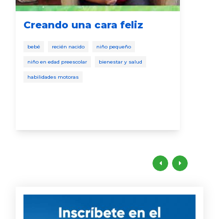
Creando una cara feliz
Ho
co
bebé
recién nacido
niño pequeño
pá
co
niño en edad preescolar
bienestar y salud
habilidades motoras
beb
niño
desa