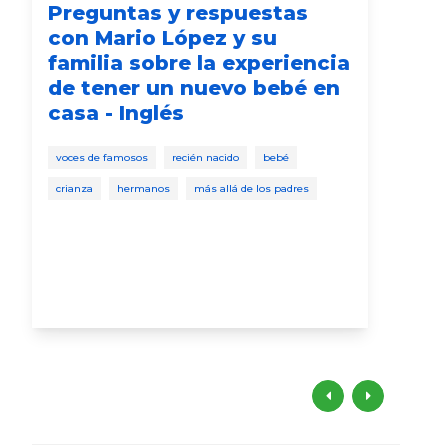
Preguntas y respuestas
Ma
con Mario López y su
(E
familia sobre la experiencia
di
de tener un nuevo bebé en
un
casa - Inglés
voce
voces de famosos
recién nacido
bebé
niño
crianza
hermanos
más allá de los padres
los 