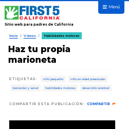
Avanza
Menú
Sitio web para padres de California
Inicio
/
Videos
/
Habilidades motoras
Haz tu propia
marioneta
ETIQUETAS
:
niño pequeño
niño en edad preescolar
bienestar y salud
habilidades motoras
desarrollo cerebral
COMPARTIR ESTA PUBLICACIÓN:
COMPARTIR