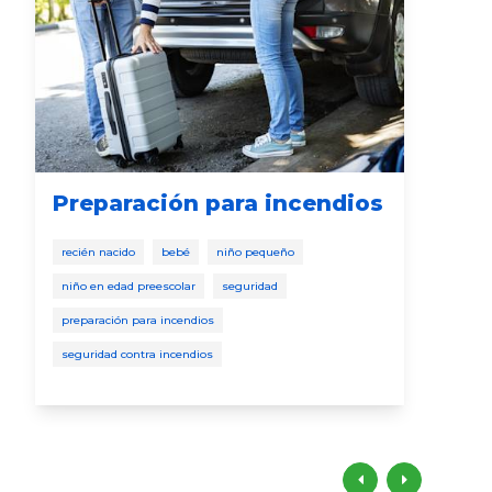
Preparación para incendios
3 
hi
recién nacido
bebé
niño pequeño
mo
niño en edad preescolar
seguridad
beb
preparación para incendios
desa
seguridad contra incendios