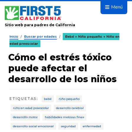
Avanza
Menú
Sitio web para padres de California
Inicio
/
Buscar por edades
/
Bebé + Niño pequeño + Niño en
edad preescolar
Cómo el estrés tóxico
puede afectar el
desarrollo de los niños
ETIQUETAS
:
bebé
niño pequeño
niño en edad preescolar
desarrollo cerebral
desarrollo motor
habilidades motoras finas
desarrollo social emocional
seguridad
enfermedad